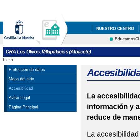
Pa
co
pri
NUESTRO CENTRO
EducamosC
CRFP
CRA Los Olivos, Villapalacios (Albacete)
Inicio
Se encuentra usted aquí
Accesibilid
Protección de datos
Mapa del sitio
Accesibilidad
La accesibilidad
Aviso Legal
información y a
Página Principal
reduce de maner
La accesibilidad 